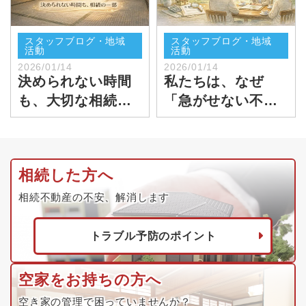
スタッフブログ・地域
スタッフブログ・地域
活動
活動
2026/01/14
2026/01/14
決められない時間
私たちは、なぜ
も、大切な相続の
「急がせない不動
一部だと思う
産相談」を大切に
しているのか
相続した方へ
相続不動産の不安、解消します
トラブル予防のポイント
空家をお持ちの方へ
空き家の管理で困っていませんか？