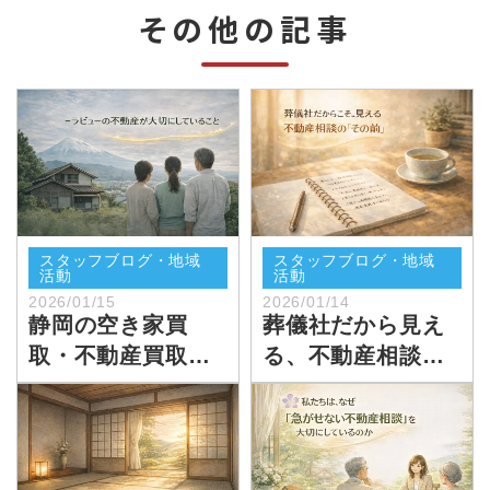
その他の記事
スタッフブログ・地域
スタッフブログ・地域
活動
活動
2026/01/15
2026/01/14
静岡の空き家買
葬儀社だから見え
取・不動産買取を
る、不動産相談の
考える前に知って
「その前」
おきたいこと｜ラ
ビューの不動産の
考え方